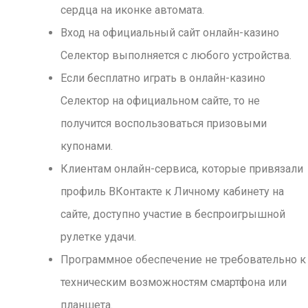
сердца на иконке автомата.
Вход на официальный сайт онлайн-казино
Селектор выполняется с любого устройства.
Если бесплатно играть в онлайн-казино
Селектор на официальном сайте, то не
получится воспользоваться призовыми
купонами.
Клиентам онлайн-сервиса, которые привязали
профиль ВКонтакте к Личному кабинету на
сайте, доступно участие в беспроигрышной
рулетке удачи.
Программное обеспечение не требовательно к
техническим возможностям смартфона или
планшета.