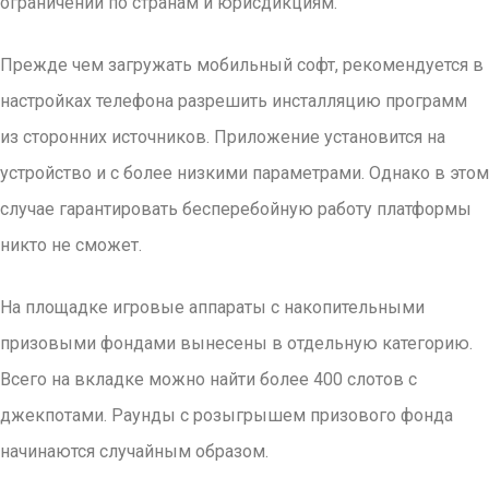
ограничений по странам и юрисдикциям.
Прежде чем загружать мобильный софт, рекомендуется в
настройках телефона разрешить инсталляцию программ
из сторонних источников. Приложение установится на
устройство и с более низкими параметрами. Однако в этом
случае гарантировать бесперебойную работу платформы
никто не сможет.
На площадке игровые аппараты с накопительными
призовыми фондами вынесены в отдельную категорию.
Всего на вкладке можно найти более 400 слотов с
джекпотами. Раунды с розыгрышем призового фонда
начинаются случайным образом.