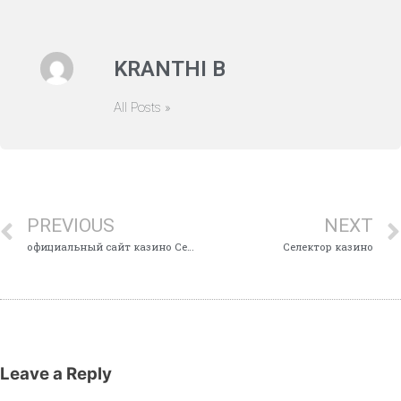
KRANTHI B
All Posts »
PREVIOUS
NEXT
официальный сайт казино Селектор
Селектор казино
Leave a Reply