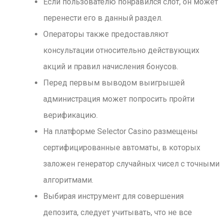
Если пользователю понравился слот, он может
перенести его в данный раздел.
Операторы также предоставляют
консультации относительно действующих
акций и правил начисления бонусов.
Перед первым выводом выигрышей
администрация может попросить пройти
верификацию.
На платформе Selector Casino размещены
сертифицированные автоматы, в которых
заложен генератор случайных чисел с точными
алгоритмами.
Выбирая инструмент для совершения
депозита, следует учитывать, что не все