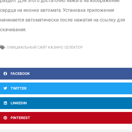
раздел. Для этого достаточно нажать на изображение
сердца на иконке автомата. Установка приложения
начинается автоматически после нажатия на ссылку для
скачивания.
ОФИЦИАЛЬНЫЙ САЙТ КАЗИНО СЕЛЕКТОР
FACEBOOK
TWITTER
LINKEDIN
PINTEREST