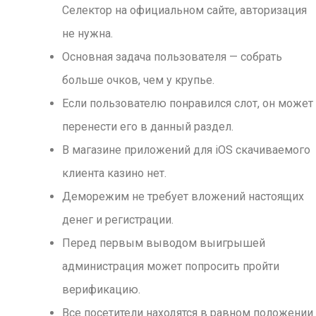
Селектор на официальном сайте, авторизация
не нужна.
Основная задача пользователя — собрать
больше очков, чем у крупье.
Если пользователю понравился слот, он может
перенести его в данный раздел.
В магазине приложений для iOS скачиваемого
клиента казино нет.
Деморежим не требует вложений настоящих
денег и регистрации.
Перед первым выводом выигрышей
администрация может попросить пройти
верификацию.
Все посетители находятся в равном положении