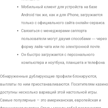
Мобильный клиент для устройств на базе
Android так же, как и для iPhone, загружается
только с официального сайта онлайн-сервиса.
Связаться с менеджерами саппорта
пользователи могут двумя способами ― через
форму лайв-чата или по электронной почте.
Он быстро загружается с персонального
компьютера и ноутбука, планшета и телефона.
Обнаруженные дублирующие профили блокируются,
выплаты по ним приостанавливаются. Посетителям казино
доступны несколько вариаций этой настольной игры.
Самые популярные — это американская, европейская и