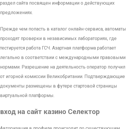
раздел сайта посвящен информации о действующих
предложениях.
Прежде чем попасть в каталог онлайн-сервиса, автоматы
проходят проверки в независимых лабораториях, где
тестируется работа ГСЧ. Азартная платформа работает
легально в соответствии с международными правовыми
нормами. Разрешение на деятельность оператор получил
от игорной комиссии Великобритании. Подтверждающие
документы размещены в футере стартовой страницы
виртуальной платформы.
вход на сайт казино Селектор
Авторизация в профиле происходит по существующим