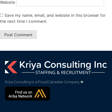
Website
Save my name, email, and website in this browser for
the next time I comment.
Kriya Consulting is a Proud Canadian Company 🍁