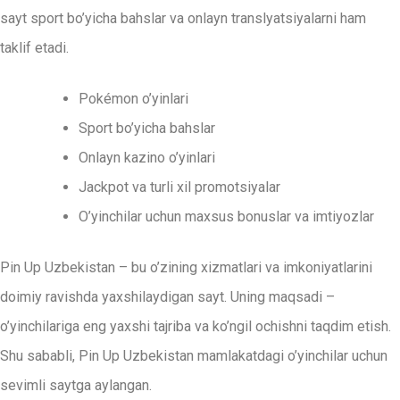
sayt sport bo’yicha bahslar va onlayn translyatsiyalarni ham
taklif etadi.
Pokémon o’yinlari
Sport bo’yicha bahslar
Onlayn kazino o’yinlari
Jackpot va turli xil promotsiyalar
O’yinchilar uchun maxsus bonuslar va imtiyozlar
Pin Up Uzbekistan – bu o’zining xizmatlari va imkoniyatlarini
doimiy ravishda yaxshilaydigan sayt. Uning maqsadi –
o’yinchilariga eng yaxshi tajriba va ko’ngil ochishni taqdim etish.
Shu sababli, Pin Up Uzbekistan mamlakatdagi o’yinchilar uchun
sevimli saytga aylangan.