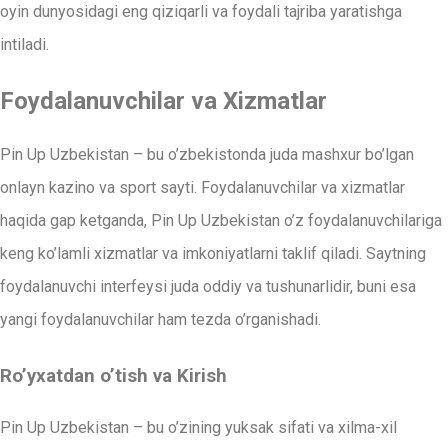
oyin dunyosidagi eng qiziqarli va foydali tajriba yaratishga
intiladi.
Foydalanuvchilar va Xizmatlar
Pin Up Uzbekistan – bu o’zbekistonda juda mashxur bo’lgan
onlayn kazino va sport sayti. Foydalanuvchilar va xizmatlar
haqida gap ketganda, Pin Up Uzbekistan o’z foydalanuvchilariga
keng ko’lamli xizmatlar va imkoniyatlarni taklif qiladi. Saytning
foydalanuvchi interfeysi juda oddiy va tushunarlidir, buni esa
yangi foydalanuvchilar ham tezda o’rganishadi.
Ro’yxatdan o’tish va Kirish
Pin Up Uzbekistan – bu o’zining yuksak sifati va xilma-xil