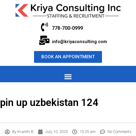
778-700-0999
info@kriyaconsulting.com
BOOK AN APPOINTMENT
pin up uzbekistan 124
By
Kranthi B
July 10, 2025
10:25 am
No Comments