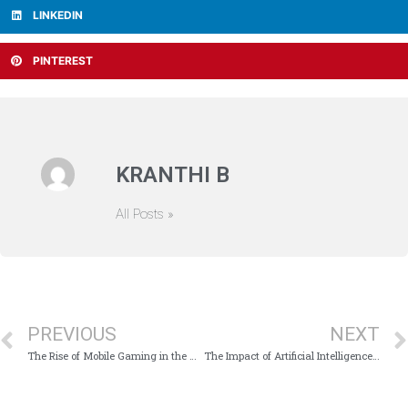
LINKEDIN
PINTEREST
KRANTHI B
All Posts »
PREVIOUS
NEXT
The Rise of Mobile Gaming in the Casino Industry
The Impact of Artificial Intelligence on Casino Operations