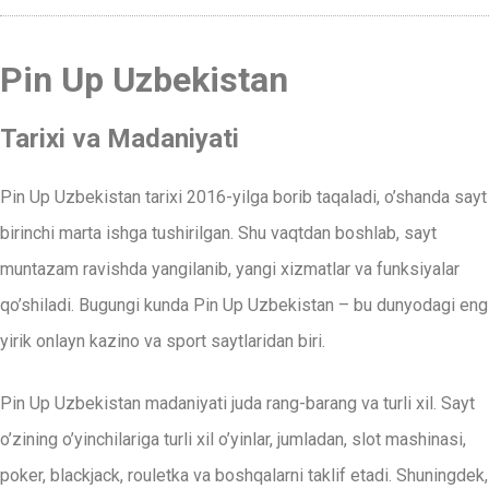
Pin Up Uzbekistan
Tarixi va Madaniyati
Pin Up Uzbekistan tarixi 2016-yilga borib taqaladi, o’shanda sayt
birinchi marta ishga tushirilgan. Shu vaqtdan boshlab, sayt
muntazam ravishda yangilanib, yangi xizmatlar va funksiyalar
qo’shiladi. Bugungi kunda Pin Up Uzbekistan – bu dunyodagi eng
yirik onlayn kazino va sport saytlaridan biri.
Pin Up Uzbekistan madaniyati juda rang-barang va turli xil. Sayt
o’zining o’yinchilariga turli xil o’yinlar, jumladan, slot mashinasi,
poker, blackjack, rouletka va boshqalarni taklif etadi. Shuningdek,