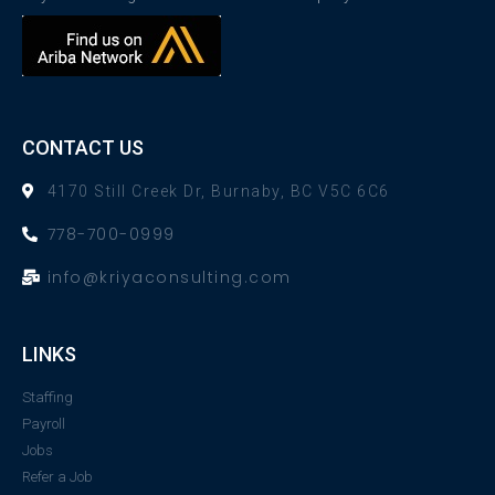
CONTACT US
4170 Still Creek Dr, Burnaby, BC V5C 6C6
778-700-0999
info@kriyaconsulting.com
LINKS
Staffing
Payroll
Jobs
Refer a Job