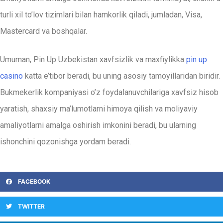
turli xil to’lov tizimlari bilan hamkorlik qiladi, jumladan, Visa,
Mastercard va boshqalar.
Umuman, Pin Up Uzbekistan xavfsizlik va maxfiylikka
pin up
casino
katta e’tibor beradi, bu uning asosiy tamoyillaridan biridir.
Bukmekerlik kompaniyasi o’z foydalanuvchilariga xavfsiz hisob
yaratish, shaxsiy ma’lumotlarni himoya qilish va moliyaviy
amaliyotlarni amalga oshirish imkonini beradi, bu ularning
ishonchini qozonishga yordam beradi.
FACEBOOK
TWITTER