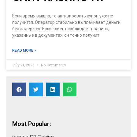
Если время вышло, то активировать купон уже не
получится. Оператор стабильно выплачивает деньги
без задержек. Если клиент соблюдает правила,
указанные в документах, он точно получит
READ MORE »
July 21, 2025
No Comments
Most Popular: