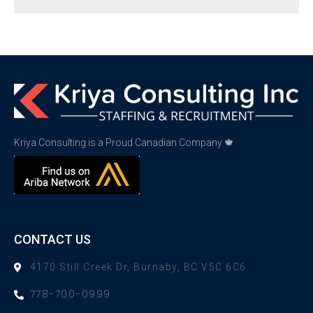
Kriya Consulting is a Proud Canadian Company 🍁
CONTACT US
4170 Still Creek Dr, Burnaby, BC V5C 6C6
778-700-0999