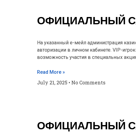
ОФИЦИАЛЬНЫЙ СА
На указанный е-мейл администрация казин
авторизации в личном кабинете. VIP-игро
возможность участия в специальных акци
Read More »
July 21, 2025
No Comments
ОФИЦИАЛЬНЫЙ СА