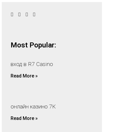
Most Popular:
вход в R7 Casino
Read More »
онлайн казино 7К
Read More »