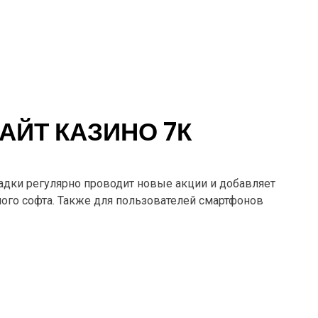
ЙТ КАЗИНО 7К
адки регулярно проводит новые акции и добавляет
ого софта. Также для пользователей смартфонов