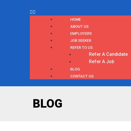
HOME
ABOUT US
EMPLOYERS
JOB SEEKER
REFER TO US
Refer A Candidate
Refer A Job
BLOG
CONTACT US
BLOG